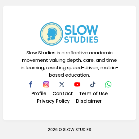
Slow Studies is a reflective academic
movement valuing depth, care, and time
in learning, resisting speed-driven, metric-
based education.
Profile
Contact
Term of Use
Privacy Policy
Disclaimer
2026 ©
SLOW STUDIES