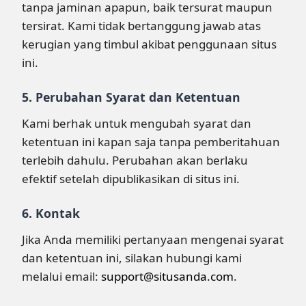
tanpa jaminan apapun, baik tersurat maupun
tersirat. Kami tidak bertanggung jawab atas
kerugian yang timbul akibat penggunaan situs
ini.
5. Perubahan Syarat dan Ketentuan
Kami berhak untuk mengubah syarat dan
ketentuan ini kapan saja tanpa pemberitahuan
terlebih dahulu. Perubahan akan berlaku
efektif setelah dipublikasikan di situs ini.
6. Kontak
Jika Anda memiliki pertanyaan mengenai syarat
dan ketentuan ini, silakan hubungi kami
melalui email:
support@situsanda.com
.