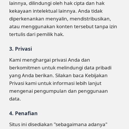
lainnya, dilindungi oleh hak cipta dan hak
kekayaan intelektual lainnya. Anda tidak
diperkenankan menyalin, mendistribusikan,
atau menggunakan konten tersebut tanpa izin
tertulis dari pemilik hak.
3. Privasi
Kami menghargai privasi Anda dan
berkomitmen untuk melindungi data pribadi
Display Ads
yang Anda berikan. Silakan baca Kebijakan
Privasi kami untuk informasi lebih lanjut
mengenai pengumpulan dan penggunaan
data.
4. Penafian
Situs ini disediakan "sebagaimana adanya"