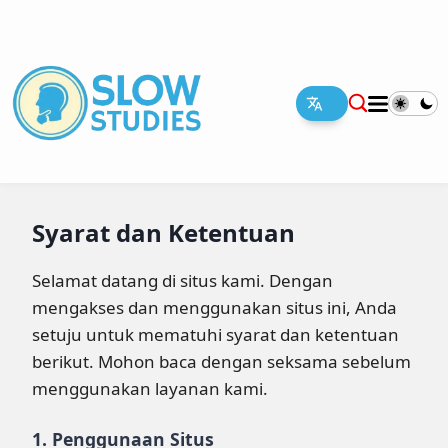
Syarat dan Ketentuan
Selamat datang di situs kami. Dengan
mengakses dan menggunakan situs ini, Anda
setuju untuk mematuhi syarat dan ketentuan
berikut. Mohon baca dengan seksama sebelum
menggunakan layanan kami.
1. Penggunaan Situs